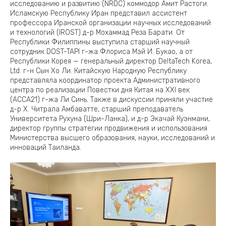
исследованию и развитию (NRDC) коммодор Амит Растоги.
Исламскую Республику Иран представил ассистент
профессора Иранской организации научных исследований
и технологий (IROST) д-р Мохаммад Реза Барати. От
Республики Филиппины выступила старший научный
сотрудник DOST-TAPI г-жа Флориса Мэй И. Букао, а от
Республики Корея — генеральный директор DeltaTech Korea,
Ltd. г-н Сын Хо Ли. Китайскую Народную Республику
представляла координатор проекта Административного
центра по реализации Повестки дня Китая на XXI век
(ACCA21) г-жа Ли Синь. Также в дискуссии приняли участие
д-р Х. Читрала Амбаватте, старший преподаватель
Университета Рухуна (Шри-Ланка), и д-р Экачай Куэнмани,
директор группы стратегии продвижения и использования
Министерства высшего образования, науки, исследований и
инноваций Таиланда.