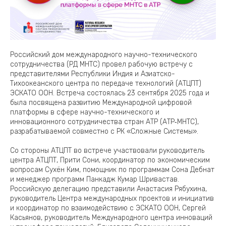
Российский дом международного научно-технического
сотрудничества (РД МНТС) провел рабочую встречу с
представителями Республики Индия и Азиатско-
Тихоокеанского центра по передаче технологий (АТЦПТ)
ЭСКАТО ООН. Встреча состоялась 23 сентября 2025 года и
была посвящена развитию Международной цифровой
платформы в сфере научно-технического и
инновационного сотрудничества стран АТР (АТР‑МНТС),
разрабатываемой совместно с РК «Сложные Системы».
Со стороны АТЦПТ во встрече участвовали руководитель
центра АТЦПТ, Прити Сони, координатор по экономическим
вопросам Сухён Ким, помощник по программам Сона Дебнат
и менеджер программ Панкадж Кумар Шривастав.
Российскую делегацию представили Анастасия Рябухина,
руководитель Центра международных проектов и инициатив
и координатор по взаимодействию с ЭСКАТО ООН, Сергей
Касьянов, руководитель Международного центра инноваций