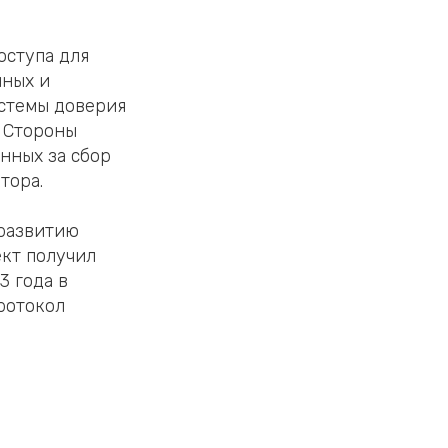
оступа для
чных и
истемы доверия
 Стороны
нных за сбор
тора.
 развитию
ект получил
3 года в
ротокол