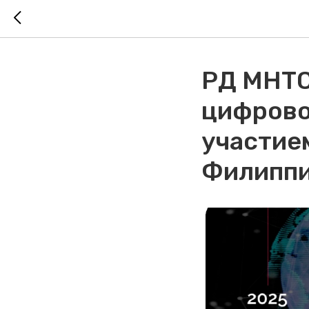
РД МНТС
цифрово
участие
Филипп