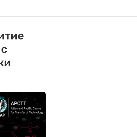
итие
 с
ки