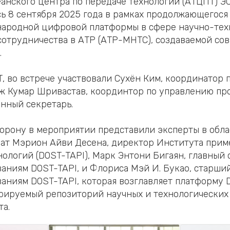
анского центра по передаче технологий (АТЦПТ) Э
сь 8 сентября 2025 года в рамках продолжающегося
ародной цифровой платформы в сфере научно-тех
отрудничества в АТР (АТР-МНТС), создаваемой сов
.
, во встрече участвовали Сухён Ким, координатор
ж Кумар Шривастав, координтор по управлению пр
енный секретарь.
рону в мероприятии представили эксперты в обла
кат Мэрион Айви Десена, директор Института прим
ологий (DOST-TAPI), Марк Энтони Бигаян, главный 
аниям DOST-TAPI, и Флориса Мэй И. Букао, старши
аниям DOST-TAPI, которая возглавляет платформу 
урируемый репозиторий научных и технологических
та.