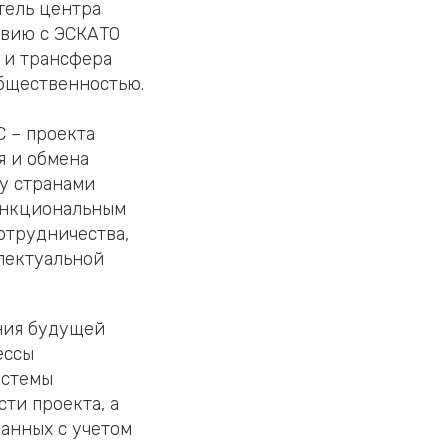
тель центра
твию с ЭСКАТО
 и трансфера
общественностью.
 – проекта
я и обмена
у странами
ункциональным
отрудничества,
лектуальной
ния будущей
ессы
истемы
ти проекта, а
анных с учетом