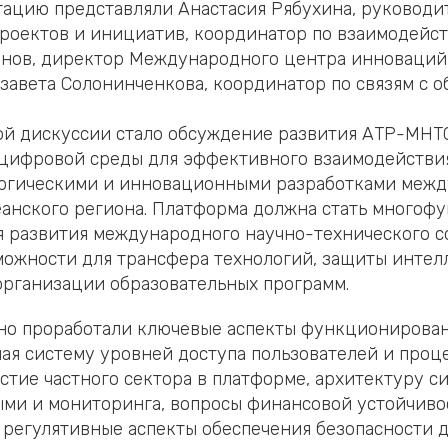
ацию представляли Анастасия Рябухина, руководи
роектов и инициатив, координатор по взаимодейс
янов, директор Международного центра инноваций
изавета Солонинченкова, координатор по связям с 
й дискуссии стало обсуждение развития АТР-МНТС
 цифровой среды для эффективного взаимодействи
логическими и инновационными разработками межд
анского региона. Платформа должна стать многоф
 развития международного научно-технического с
ожности для трансфера технологий, защиты интел
организации образовательных программ.
ьно проработали ключевые аспекты функционирова
ая систему уровней доступа пользователей и проц
стие частного сектора в платформе, архитектуру с
ми и мониторинга, вопросы финансовой устойчивос
 регулятивные аспекты обеспечения безопасности д