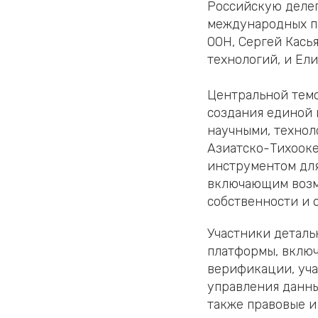
Российскую делег
международных п
ООН, Сергей Кась
технологий, и Ел
Центральной темо
создания единой
научными, техно
Азиатско-Тихооке
инструментом для
включающим возм
собственности и 
Участники детал
платформы, включ
верификации, уча
управления данны
также правовые и