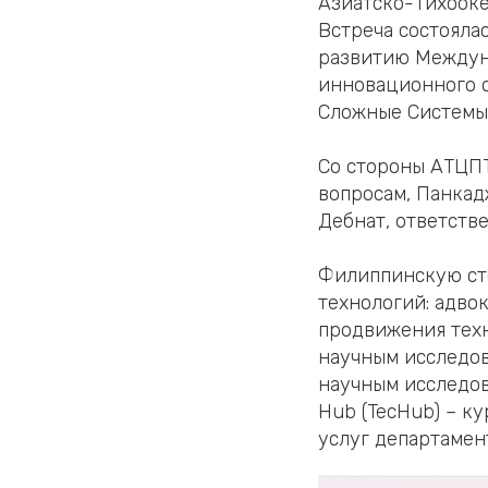
Азиатско-Тихооке
Встреча состояла
развитию Междун
инновационного с
Сложные Системы
Со стороны АТЦПТ
вопросам, Панкад
Дебнат, ответств
Филиппинскую сто
технологий: адво
продвижения техн
научным исследов
научным исследов
Hub (TecHub) – к
услуг департамен