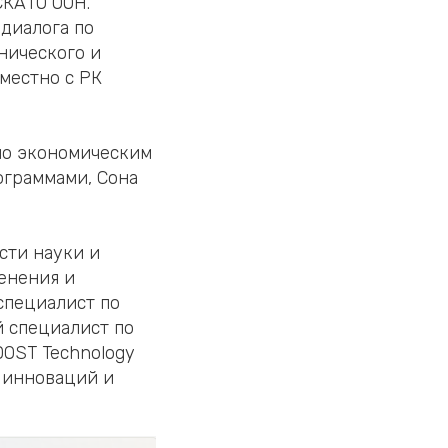
СКАТО ООН.
 диалога по
нического и
местно с РК
 по экономическим
ограммами, Сона
сти науки и
енения и
специалист по
й специалист по
DOST Technology
 инноваций и