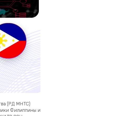
тва (РД МНТС)
лики Филиппины и