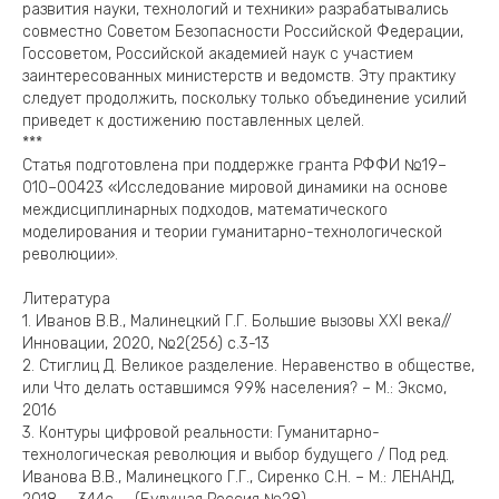
развития науки, технологий и техники» разрабатывались
совместно Советом Безопасности Российской Федерации,
Госсоветом, Российской академией наук с участием
заинтересованных министерств и ведомств. Эту практику
следует продолжить, поскольку только объединение усилий
приведет к достижению поставленных целей.
***
Статья подготовлена при поддержке гранта РФФИ №19–
010–00423 «Исследование мировой динамики на основе
междисциплинарных подходов, математического
моделирования и теории гуманитарно-технологической
революции».
Литература
1. Иванов В.В., Малинецкий Г.Г. Большие вызовы ХХI века//
Инновации, 2020, №2(256) с.3-13
2. Стиглиц Д. Великое разделение. Неравенство в обществе,
или Что делать оставшимся 99% населения? – М.: Эксмо,
2016
3. Контуры цифровой реальности: Гуманитарно-
технологическая революция и выбор будущего / Под ред.
Иванова В.В., Малинецкого Г.Г., Сиренко С.Н. – М.: ЛЕНАНД,