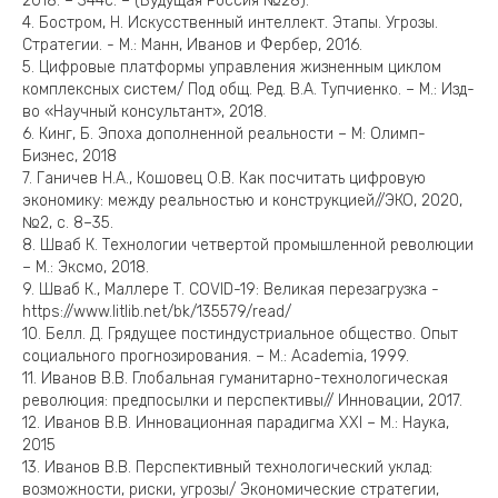
2018. – 344с. – (Будущая Россия №28).
4. Бостром, Н. Искусственный интеллект. Этапы. Угрозы.
Стратегии. - М.: Манн, Иванов и Фербер, 2016.
5. Цифровые платформы управления жизненным циклом
комплексных систем/ Под общ. Ред. В.А. Тупчиенко. – М.: Изд-
во «Научный консультант», 2018.
6. Кинг, Б. Эпоха дополненной реальности – М: Олимп-
Бизнес, 2018
7. Ганичев Н.А., Кошовец О.В. Как посчитать цифровую
экономику: между реальностью и конструкцией//ЭКО, 2020,
№2, с. 8–35.
8. Шваб К. Технологии четвертой промышленной революции
– М.: Эксмо, 2018.
9. Шваб К., Маллере Т. COVID-19: Великая перезагрузка -
https://www.litlib.net/bk/135579/read/
10. Белл. Д. Грядущее постиндустриальное общество. Опыт
социального прогнозирования. – М.: Academia, 1999.
11. Иванов В.В. Глобальная гуманитарно-технологическая
революция: предпосылки и перспективы// Инновации, 2017.
12. Иванов В.В. Инновационная парадигма XXI – М.: Наука,
2015
13. Иванов В.В. Перспективный технологический уклад:
возможности, риски, угрозы/ Экономические стратегии,