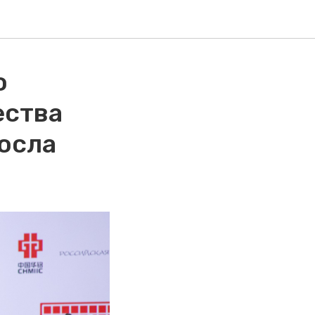
о
ества
Посла