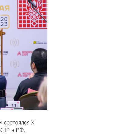
 состоялся XI
КНР в РФ,