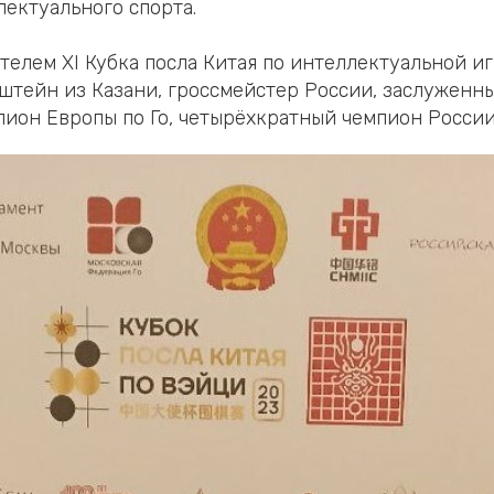
лектуального спорта.
ителем XI Кубка посла Китая по интеллектуальной и
тейн из Казани, гроссмейстер России, заслуженны
ион Европы по Го, четырёхкратный чемпион России