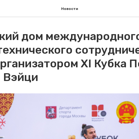
Новости
кий дом международног
технического сотруднич
организатором XI Кубка 
о Вэйци