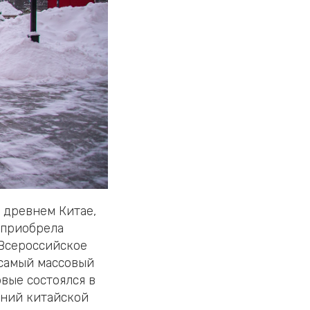
в древнем Китае,
а приобрела
 Всероссийское
 самый массовый
рвые состоялся в
ений китайской