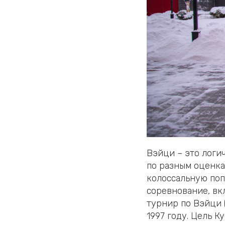
Вэйци – это логич
по разным оценкам
колоссальную поп
соревнование, вк
турнир по Вэйци (
1997 году. Цель 