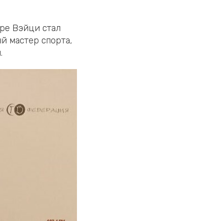
гре Вэйци стал
й мастер спорта,
.