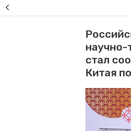
Российс
научно-
стал со
Китая п