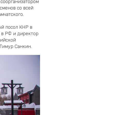
 соорганизатором
сменов со всей
мчатского.
й посол КНР в
 в РФ и директор
сийской
Тимур Санкин.