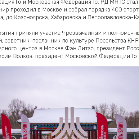
ация Го и Московская Федерация Го, РД МНТС стал
нир проходил в Москве и собрал порядка 400 спорт
а, до Красноярска, Хабаровска и Петропавловска-Ка
ытия приняли участие Чрезвычайный и полномочны
, советник-посланник по культуре Посольства КНР
урного центра в Москве Фэн Литао, президент Рос
сим Волков, президент Московской Федерации Го 