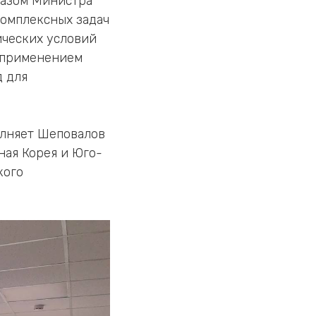
казом Министра
комплексных задач
ических условий
, применением
д для
олняет Шеповалов
ая Корея и Юго-
кого