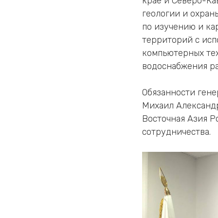
крае и Северо-Ка
геологии и охраны
по изучению и ка
территорий с исп
компьютерных тех
водоснабжения ра
Обязанности гене
Михаил Александр
Восточная Азия Р
сотрудничества.