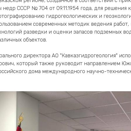
вказском регионе, созданное в соответствии с при
 недр СССР № 704 от 09.11.1954 года, для решения 
ртографированию гидрогеологических и геоэколог
ользованием современных методик ведения работ
нологий разведки и оценки запасов подземных во
зличных объектов.
рального директора АО "Кавказгидрогеология" исп
ович, который также руководит направлением Южн
оссийского дома международного научно-техничес