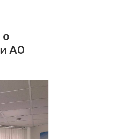
 о
и АО