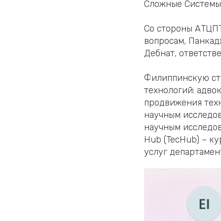
Сложные Системы
Со стороны АТЦПТ
вопросам, Панкад
Дебнат, ответств
Филиппинскую сто
технологий: адво
продвижения техн
научным исследов
научным исследов
Hub (TecHub) – к
услуг департамен