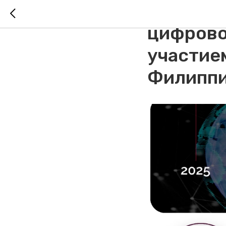
РД МНТС
цифрово
участие
Филипп